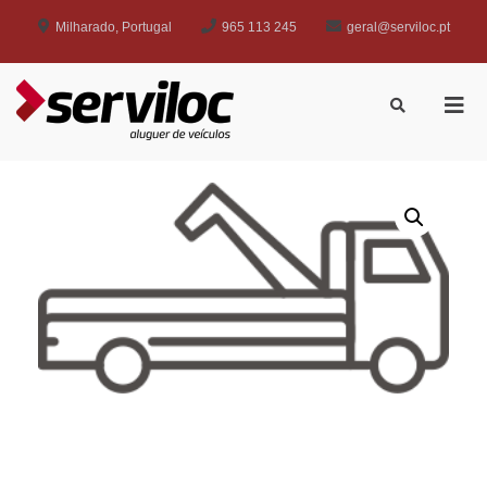
Milharado, Portugal
965 113 245
geral@serviloc.pt
Serviloc
Aluguer de veículos