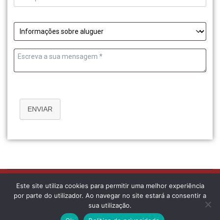
ENVIAR
Este site utiliza cookies para permitir uma melhor experiência
Copyright © 2026
Serviloc
All rights reserved. Desenvolvido por
Devbrain,
por parte do utilizador. Ao navegar no site estará a consentir a
Lda
sua utilização.