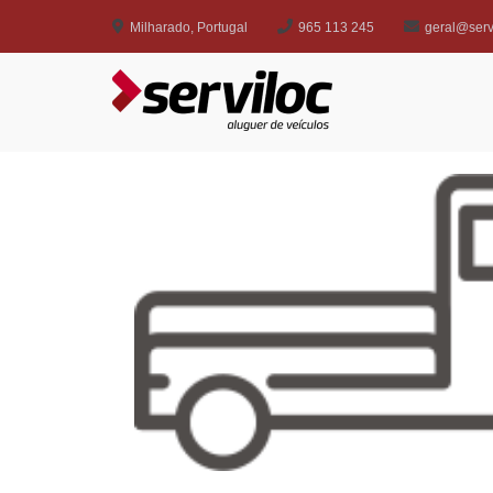
Milharado, Portugal
965 113 245
geral@servi
Serviloc
Aluguer de veículos