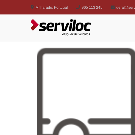
Milharado, Portugal
965 113 245
geral@servi
Serviloc
Aluguer de veículos